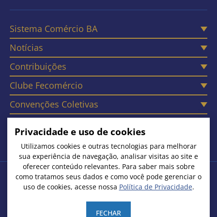
Sistema Comércio BA
Notícias
Contribuições
Clube Fecomércio
Convenções Coletivas
Câmaras
Privacidade e uso de cookies
Contato
Utilizamos cookies e outras tecnologias para melhorar
sua experiência de navegação, analisar visitas ao site e
oferecer conteúdo relevantes. Para saber mais sobre
como tratamos seus dados e como você pode gerenciar o
Copyright © 2026. Todos os Direitos Reservados
uso de cookies, acesse nossa
Política de Privacidade
.
Federação do Comércio de Bens, Serviços e Turismo do Estado
da Bahia | CNPJ: 15.231.533/0001-51
FECHAR