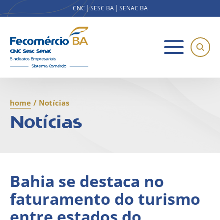
CNC
SESC BA
SENAC BA
home
/
Notícias
Notícias
Bahia se destaca no
faturamento do turismo
entre estados do