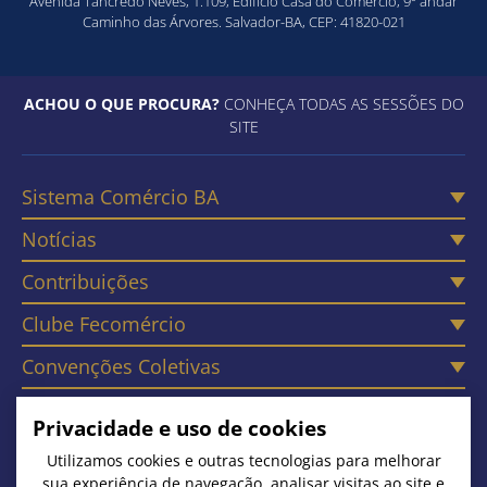
Avenida Tancredo Neves, 1.109, Edifício Casa do Comércio, 9º andar
Caminho das Árvores. Salvador-BA, CEP: 41820-021
ACHOU O QUE PROCURA?
CONHEÇA TODAS AS SESSÕES DO
SITE
Sistema Comércio BA
Notícias
Contribuições
Clube Fecomércio
Convenções Coletivas
Câmaras
Privacidade e uso de cookies
Contato
Utilizamos cookies e outras tecnologias para melhorar
sua experiência de navegação, analisar visitas ao site e