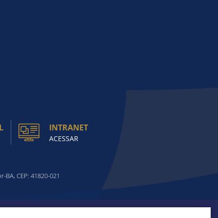
L
INTRANET
ACESSAR
or-BA, CEP: 41820-021