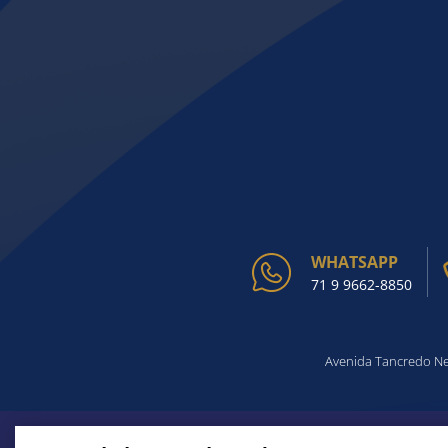
WHATSAPP
71 9 9662-8850
Avenida Tancredo Nev
ACHOU O QUE PROCURA?
CONHEÇA TODAS AS SES