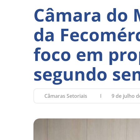
Câmara do 
da Fecomérc
foco em pro
segundo sem
Câmaras Setoriais
9 de julho 