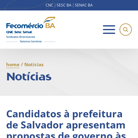
CNC
SESC BA
SENAC BA
home
/
Notícias
Notícias
Candidatos à prefeitura
de Salvador apresentam
propostas de governo às