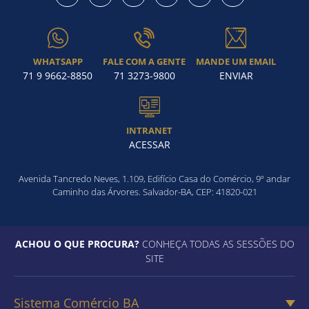
WHATSAPP
FALE COM A GENTE
MANDE UM EMAIL
Como utilizar
71 9 9662-8850
71 3273-9800
ENVIAR
INTRANET
ACESSAR
Avenida Tancredo Neves, 1.109, Edifício Casa do Comércio, 9º andar
Caminho das Árvores. Salvador-BA, CEP: 41820-021
ACHOU O QUE PROCURA?
CONHEÇA TODAS AS SESSÕES DO
SITE
Sistema Comércio BA