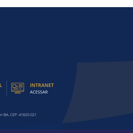
L
INTRANET
ACESSAR
or-BA, CEP: 41820-021