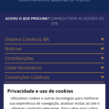
Caminho das Árvores. Salvador-BA, CEP: 41820-021
ACHOU O QUE PROCURA?
CONHEÇA TODAS AS SESSÕES DO
SITE
Sistema Comércio BA
Notícias
Contribuições
Clube Fecomércio
Convenções Coletivas
Câmaras
Privacidade e uso de cookies
Contato
Utilizamos cookies e outras tecnologias para melhorar
sua experiência de navegação, analisar visitas ao site e
oferecer conteúdo relevantes. Para saber mais sobre