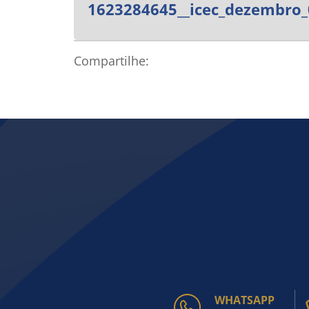
1623284645__icec_dezembro_
Compartilhe:
WHATSAPP