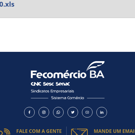
0.xls
Como utilizar
FALE COM A GENTE
MANDE UM EMAI