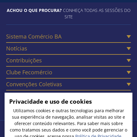
ACHOU O QUE PROCURA?
CONHEÇA TODAS AS SESSÕES DO
SITE
Sistema Comércio BA
Notícias
Contribuições
Clube Fecomércio
Convenções Coletivas
Câmaras
Privacidade e uso de cookies
Contato
Utilizamos cookies e outras tecnologias para melhorar
sua experiência de navegação, analisar visitas ao site e
oferecer conteúdo relevantes. Para saber mais sobre
como tratamos seus dados e como você pode gerenciar o
Copyright © 2026. Todos os Direitos Reservados
uso de cookies, acesse nossa
Política de Privacidade
.
Federação do Comércio de Bens, Serviços e Turismo do Estado