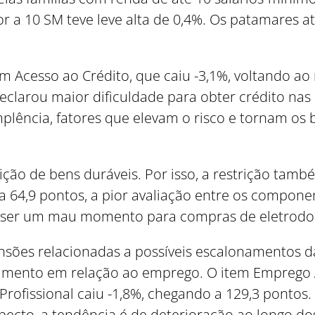
r a 10 SM teve leve alta de 0,4%. Os patamares at
 Acesso ao Crédito, que caiu -3,1%, voltando ao
declarou maior dificuldade para obter crédito nas
plência, fatores que elevam o risco e tornam os 
sição de bens duráveis. Por isso, a restrição t
a 64,9 pontos, a pior avaliação entre os compon
m ser um mau momento para compras de eletrodo
nsões relacionadas a possíveis escalonamentos d
mento em relação ao emprego. O item Emprego At
Profissional caiu -1,8%, chegando a 129,3 pontos.
cto, a tendência é de deterioração ao longo do