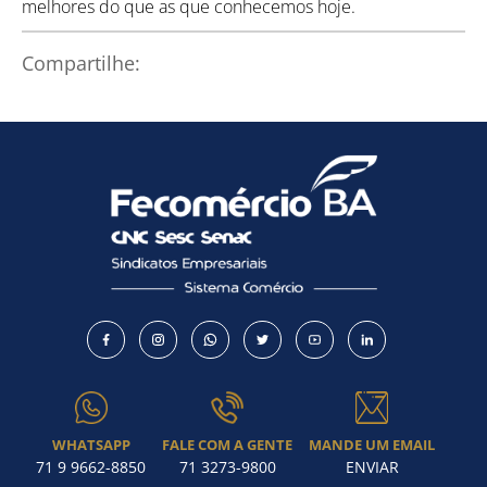
melhores do que as que conhecemos hoje.
Compartilhe:
WHATSAPP
FALE COM A GENTE
MANDE UM EMAIL
71 9 9662-8850
71 3273-9800
ENVIAR