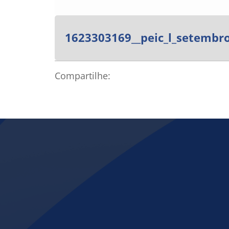
1623303169__peic_l_setembro
Compartilhe: