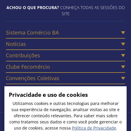
ACHOU O QUE PROCURA?
CONHEÇA TODAS AS SESSÕES DO
SITE
Sistema Comércio BA
Notícias
Contribuições
Clube Fecomércio
Convenções Coletivas
Câmaras
Privacidade e uso de cookies
Contato
Utilizamos cookies e outras tecnologias para melhorar
sua experiência de navegação, analisar visitas ao site e
oferecer conteúdo relevantes. Para saber mais sobre
como tratamos seus dados e como você pode gerenciar o
Copyright © 2026. Todos os Direitos Reservados
uso de cookies, acesse nossa
Política de Privacidade
.
Federação do Comércio de Bens, Serviços e Turismo do Estado