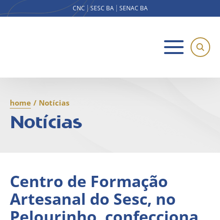
CNC
SESC BA
SENAC BA
home
/
Notícias
Notícias
Centro de Formação
Artesanal do Sesc, no
Pelourinho, confecciona