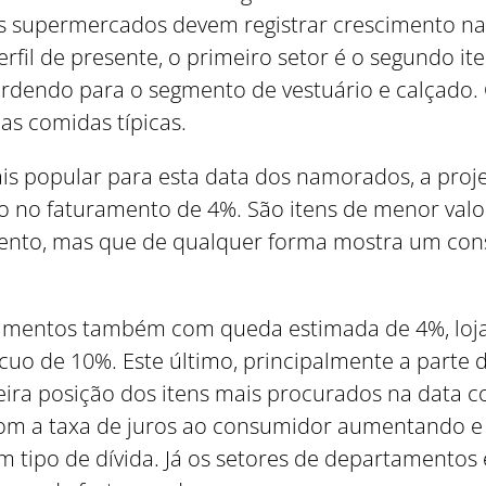
os supermercados devem registrar crescimento n
rfil de presente, o primeiro setor é o segundo it
rdendo para o segmento de vestuário e calçado.
as comidas típicas.
s popular para esta data dos namorados, a projeç
ção no faturamento de 4%. São itens de menor val
mento, mas que de qualquer forma mostra um con
tamentos também com queda estimada de 4%, loj
Como utilizar
uo de 10%. Este último, principalmente a parte d
rceira posição dos itens mais procurados na dat
 com a taxa de juros ao consumidor aumentando e
tipo de dívida. Já os setores de departamentos 