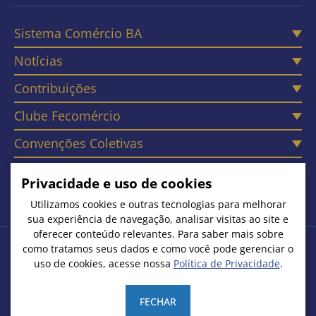
Sistema Comércio BA
Notícias
Contribuições
Clube Fecomércio
Convenções Coletivas
Câmaras
Privacidade e uso de cookies
Contato
Utilizamos cookies e outras tecnologias para melhorar
sua experiência de navegação, analisar visitas ao site e
oferecer conteúdo relevantes. Para saber mais sobre
como tratamos seus dados e como você pode gerenciar o
Copyright © 2026. Todos os Direitos Reservados
uso de cookies, acesse nossa
Política de Privacidade
.
Federação do Comércio de Bens, Serviços e Turismo do Estado
da Bahia | CNPJ: 15.231.533/0001-51
FECHAR