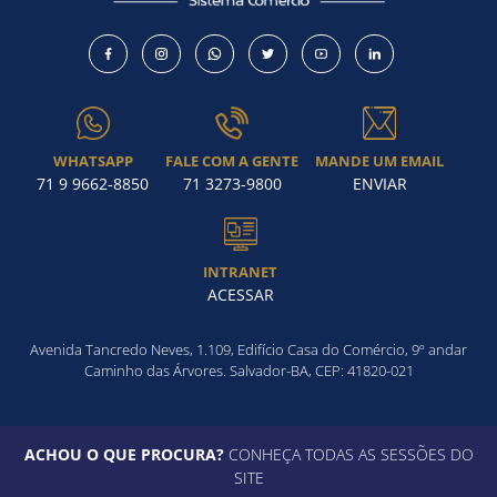
Como utilizar
WHATSAPP
FALE COM A GENTE
MANDE UM EMAIL
71 9 9662-8850
71 3273-9800
ENVIAR
INTRANET
ACESSAR
Avenida Tancredo Neves, 1.109, Edifício Casa do Comércio, 9º andar
Caminho das Árvores. Salvador-BA, CEP: 41820-021
ACHOU O QUE PROCURA?
CONHEÇA TODAS AS SESSÕES DO
SITE