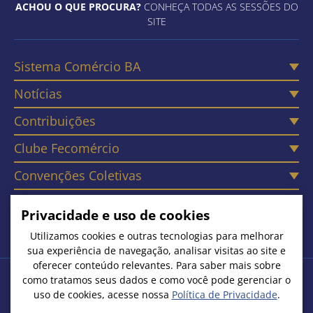
ACHOU O QUE PROCURA?
CONHEÇA TODAS AS SESSÕES DO
SITE
Sistema Comércio BA
Notícias
Contribuições
Clube Fecomércio
Convenções Coletivas
Câmaras
Privacidade e uso de cookies
Contato
Utilizamos cookies e outras tecnologias para melhorar
sua experiência de navegação, analisar visitas ao site e
oferecer conteúdo relevantes. Para saber mais sobre
como tratamos seus dados e como você pode gerenciar o
Copyright © 2026. Todos os Direitos Reservados
uso de cookies, acesse nossa
Política de Privacidade
.
Federação do Comércio de Bens, Serviços e Turismo do Estado
da Bahia | CNPJ: 15.231.533/0001-51