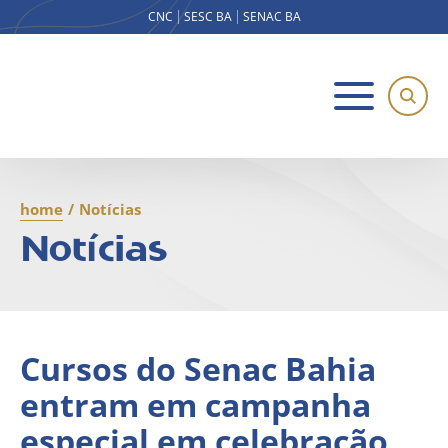
CNC
SESC BA
SENAC BA
home
/
Notícias
Notícias
Cursos do Senac Bahia
entram em campanha
especial em celebração