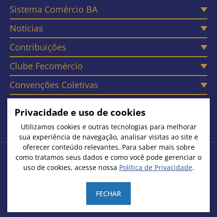
Sistema Comércio BA
Notícias
Contribuições
Clube Fecomércio
Convenções Coletivas
Câmaras
Privacidade e uso de cookies
Contato
Utilizamos cookies e outras tecnologias para melhorar
sua experiência de navegação, analisar visitas ao site e
oferecer conteúdo relevantes. Para saber mais sobre
como tratamos seus dados e como você pode gerenciar o
Copyright © 2026. Todos os Direitos Reservados
uso de cookies, acesse nossa
Política de Privacidade
.
Federação do Comércio de Bens, Serviços e Turismo do Estado
da Bahia | CNPJ: 15.231.533/0001-51
FECHAR