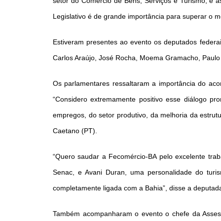
setor do Comércio de Bens, Serviços e Turismo, e a
Legislativo é de grande importância para superar o m
Estiveram presentes ao evento os deputados federai
Carlos Araújo, José Rocha, Moema Gramacho, Paulo Az
Os parlamentares ressaltaram a importância do acom
“Considero extremamente positivo esse diálogo p
empregos, do setor produtivo, da melhoria da estru
Caetano (PT).
“Quero saudar a Fecomércio-BA pelo excelente trab
Senac, e Avani Duran, uma personalidade do turi
completamente ligada com a Bahia”, disse a deputada
Também acompanharam o evento o chefe da Assessor