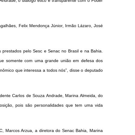
Andrade, o diálogo ético e transparente com o Poder
agalhães, Felix Mendonça Júnior, Irmão Lázaro, José
s prestados pelo Sesc e Senac no Brasil e na Bahia.
o que somente com uma grande união em defesa dos
nômico que interessa a todos nós”, disse o deputado
idente Carlos de Souza Andrade, Marina Almeida, do
osição, pois são personalidades que tem uma vida
, Marcos Arzua, a diretora do Senac Bahia, Marina