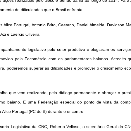
s ações realizadas pelo Sesc e Senac Bahia ao longo de 2014. Para 
omento de dificuldades que o Brasil enfrenta.
s Alice Portugal, Antonio Brito, Caetano, Daniel Almeida, Davidson M
i e Laércio Oliveira.
panhamento legislativo pelo setor produtivo e elogiaram os serviço
romovido pela Fecomércio com os parlamentares baianos. Acredit
tura, poderemos superar as dificuldades e promover o crescimento eco
Como utilizar
alho que vem realizando, pelo diálogo permanente e abraçar o pres
smo baiano. É uma Federação especial do ponto de vista da comp
 Alice Portugal (PC do B) durante o encontro.
ia Legislativa da CNC, Roberto Velloso, o secretário Geral da CNC