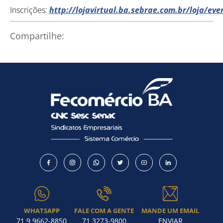
Inscrições:
http://lojavirtual.ba.sebrae.com.br/loja/ev
Como utilizar
Compartilhe:
WHATSAPP
FALE COM A GENTE
MANDE UM EMAIL
71 9 9662-8850
71 3273-9800
ENVIAR