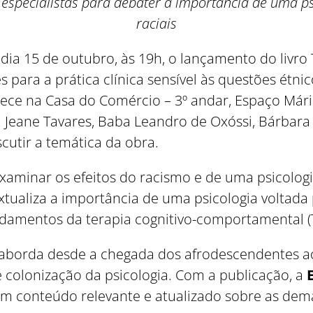
specialistas para debater a importância de uma psi
raciais
o dia 15 de outubro, às 19h, o lançamento do livr
para a prática clínica sensível às questões étnico
tece na Casa do Comércio – 3º andar, Espaço Má
. Jeane Tavares, Baba Leandro de Oxóssi, Bárbar
cutir a temática da obra.
a examinar os efeitos do racismo e de uma psicolo
tualiza a importância de uma psicologia voltada
undamentos da terapia cognitivo-comportamental (
o aborda desde a chegada dos afrodescendentes ao
 colonização da psicologia. Com a publicação, a
um conteúdo relevante e atualizado sobre as dema