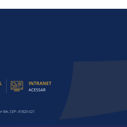
L
INTRANET
ACESSAR
or-BA, CEP: 41820-021