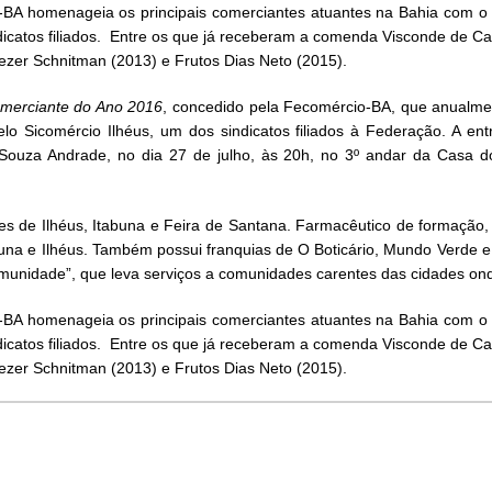
A homenageia os principais comerciantes atuantes na Bahia com o tí
ndicatos filiados. Entre os que já receberam a comenda Visconde de
liezer Schnitman (2013) e Frutos Dias Neto (2015).
merciante do Ano 2016
, concedido pela Fecomércio-BA, que anualme
 pelo Sicomércio Ilhéus, um dos sindicatos filiados à Federação. A e
de Souza Andrade, no dia 27 de julho, às 20h, no 3º andar da Cas
Como utilizar
des de Ilhéus, Itabuna e Feira de Santana. Farmacêutico de formação,
una e Ilhéus. Também possui franquias de O Boticário, Mundo Verde 
Comunidade”, que leva serviços a comunidades carentes das cidades on
A homenageia os principais comerciantes atuantes na Bahia com o tí
ndicatos filiados. Entre os que já receberam a comenda Visconde de
liezer Schnitman (2013) e Frutos Dias Neto (2015).