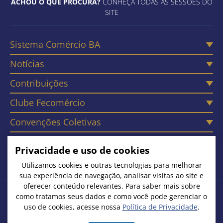
ACHOU O QUE PROCURA?
CONHEÇA TODAS AS SESSÕES DO
SITE
Sistema Comércio BA
Notícias
Contribuições
Clube Fecomércio
Convenções Coletivas
Câmaras
Privacidade e uso de cookies
Contato
Utilizamos cookies e outras tecnologias para melhorar
sua experiência de navegação, analisar visitas ao site e
oferecer conteúdo relevantes. Para saber mais sobre
como tratamos seus dados e como você pode gerenciar o
Copyright © 2026. Todos os Direitos Reservados
uso de cookies, acesse nossa
Política de Privacidade
.
Federação do Comércio de Bens, Serviços e Turismo do Estado
da Bahia | CNPJ: 15.231.533/0001-51