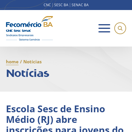
CNC
SESC BA
SENAC BA
home
/
Notícias
Notícias
Escola Sesc de Ensino
Médio (RJ) abre
inscrições para jovens do