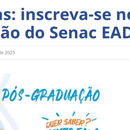
s: inscreva-se n
ão do Senac EA
de 2025