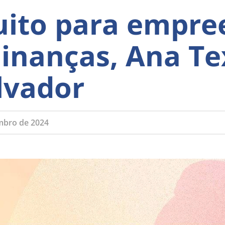
uito para empr
Finanças, Ana T
lvador
mbro de 2024