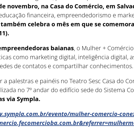
8 de novembro, na Casa do
Comércio, em Salva
e educação financeira, empreendedorismo e market
 também celebra o mês em que se comemora 
Como utilizar
1).
s empreendedoras baianas
, o Mulher + Comérci
as como marketing digital, inteligência digital, a
edes de contatos e compartilhar conhecimentos.
ir a palestras e painéis no Teatro Sesc Casa do Co
lizada no 7º andar do edifício sede do Sistema 
as via Sympla.
w.sympla.com.br/evento/mulher-comercio-conex
mercio.fecomercioba.com.br&referrer=mulherm