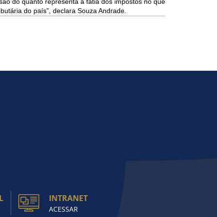
são do quanto representa a fatia dos impostos no que
ibutária do país”, declara Souza Andrade.
L
INTRANET
ACESSAR