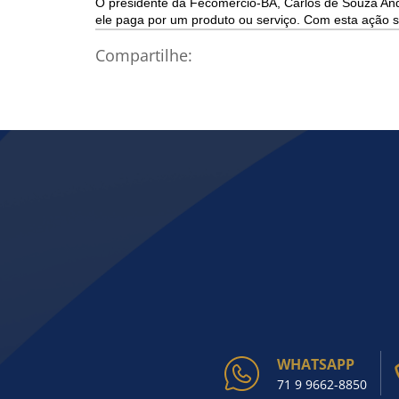
O presidente da Fecomércio-BA, Carlos de Souza Andr
ele paga por um produto ou serviço. Com esta ação se
Compartilhe:
WHATSAPP
71 9 9662-8850