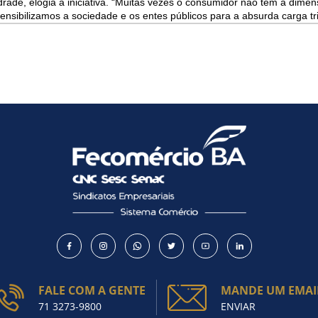
ade, elogia a iniciativa. “Muitas vezes o consumidor não tem a dimen
Como utilizar
nsibilizamos a sociedade e os entes públicos para a absurda carga tr
FALE COM A GENTE
MANDE UM EMAI
71 3273-9800
ENVIAR