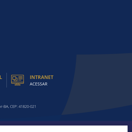
L
INTRANET
ACESSAR
or-BA, CEP: 41820-021