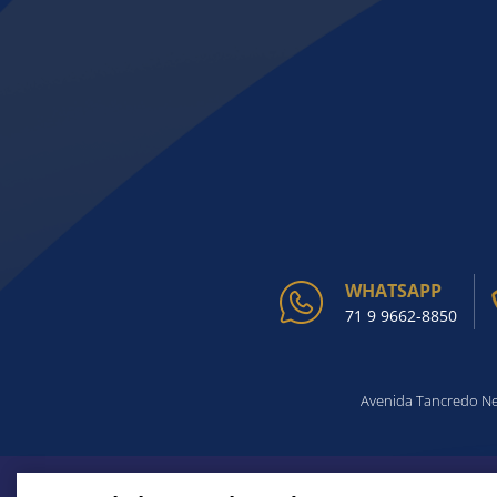
WHATSAPP
71 9 9662-8850
Avenida Tancredo Nev
ACHOU O QUE PROCURA?
CONHEÇA TODAS AS SES