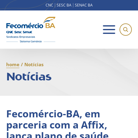
CNC
SESC BA
SENAC BA
home
/
Notícias
Notícias
Fecomércio-BA, em
parceria com a Affix,
lança plano de saúde