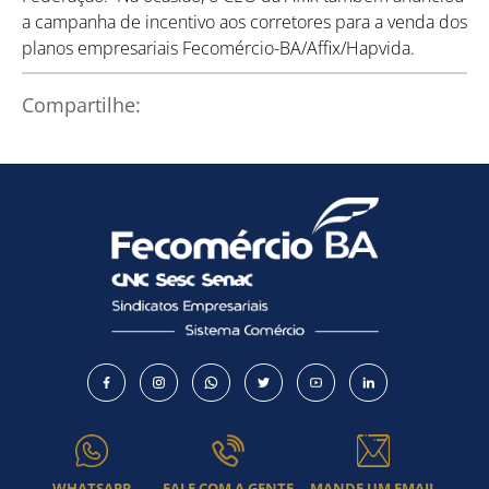
a campanha de incentivo aos corretores para a venda dos
planos empresariais Fecomércio-BA/Affix/Hapvida.
Como utilizar
Compartilhe:
WHATSAPP
FALE COM A GENTE
MANDE UM EMAIL