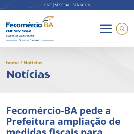
CNC
SESC BA
SENAC BA
home
/
Notícias
Notícias
Fecomércio-BA pede a
Prefeitura ampliação de
medidas fiscais para