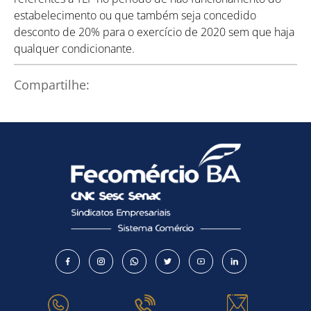
estabelecimento ou que também seja concedido
desconto de 20% para o exercício de 2020 sem que haja
qualquer condicionante.
Como utilizar
Compartilhe: