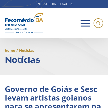
CNC
SESC BA
SENAC BA
home
/
Notícias
Notícias
Governo de Goiás e Sesc
levam artistas goianos
para se apresentarem na