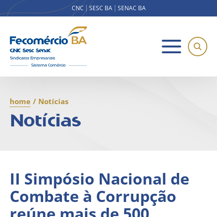
CNC
SESC BA
SENAC BA
home
/
Notícias
Notícias
II Simpósio Nacional de
Combate à Corrupção
reúne mais de 500