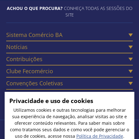
ACHOU O QUE PROCURA?
CONHEÇA TODAS AS SESSÕES DO
SITE
Sistema Comércio BA
Notícias
Contribuições
Clube Fecomércio
Convenções Coletivas
Câmaras
Privacidade e uso de cookies
Contato
Utilizamos cookies e outras tecnologias para melhorar
sua experiência de navegação, analisar visitas ao site e
oferecer conteúdo relevantes. Para saber mais sobre
como tratamos seus dados e como você pode gerenciar o
Copyright © 2026. Todos os Direitos Reservados
uso de cookies, acesse nossa
Política de Privacidade
.
Federação do Comércio de Bens, Serviços e Turismo do Estado