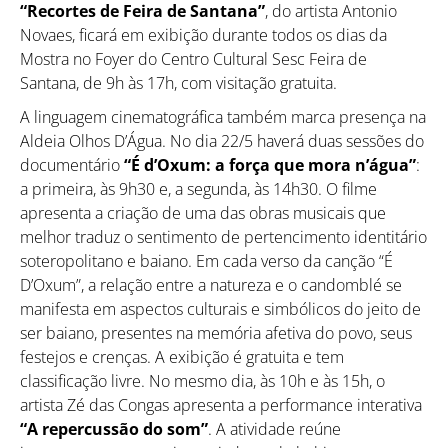
“Recortes de Feira de Santana”
, do artista Antonio
Novaes, ficará em exibição durante todos os dias da
Mostra no Foyer do Centro Cultural Sesc Feira de
Santana, de 9h às 17h, com visitação gratuita.
A linguagem cinematográfica também marca presença na
Aldeia Olhos D’Água. No dia 22/5 haverá duas sessões do
documentário
“É d’Oxum: a força que mora n’água”
:
a primeira, às 9h30 e, a segunda, às 14h30. O filme
apresenta a criação de uma das obras musicais que
melhor traduz o sentimento de pertencimento identitário
soteropolitano e baiano. Em cada verso da canção “É
D’Oxum”, a relação entre a natureza e o candomblé se
manifesta em aspectos culturais e simbólicos do jeito de
ser baiano, presentes na memória afetiva do povo, seus
festejos e crenças. A exibição é gratuita e tem
classificação livre. No mesmo dia, às 10h e às 15h, o
artista Zé das Congas apresenta a performance interativa
“A repercussão do som”
. A atividade reúne