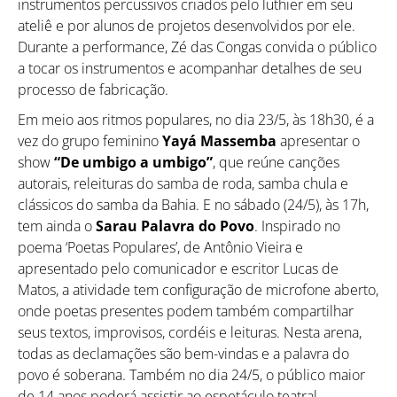
instrumentos percussivos criados pelo luthier em seu
ateliê e por alunos de projetos desenvolvidos por ele.
Durante a performance, Zé das Congas convida o público
a tocar os instrumentos e acompanhar detalhes de seu
processo de fabricação.
Em meio aos ritmos populares, no dia 23/5, às 18h30, é a
vez do grupo feminino
Yayá Massemba
apresentar o
show
“De umbigo a umbigo”
, que reúne canções
autorais, releituras do samba de roda, samba chula e
clássicos do samba da Bahia. E no sábado (24/5), às 17h,
tem ainda o
Sarau Palavra do Povo
. Inspirado no
poema ‘Poetas Populares’, de Antônio Vieira e
apresentado pelo comunicador e escritor Lucas de
Matos, a atividade tem configuração de microfone aberto,
onde poetas presentes podem também compartilhar
seus textos, improvisos, cordéis e leituras. Nesta arena,
todas as declamações são bem-vindas e a palavra do
povo é soberana. Também no dia 24/5, o público maior
de 14 anos poderá assistir ao espetáculo teatral