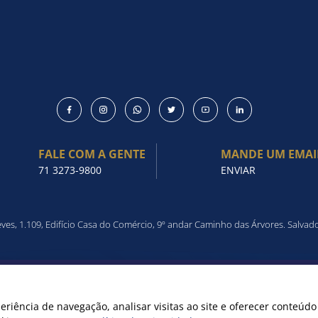
FALE COM A GENTE
MANDE UM EMAI
71 3273-9800
ENVIAR
es, 1.109, Edifício Casa do Comércio, 9º andar Caminho das Árvores. Salvad
SÕES DO SITE
eriência de navegação, analisar visitas ao site e oferecer conteúd