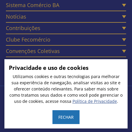
Sistema Comércio BA
Notícias
Contribuições
Clube Fecomércio
Convenções Coletivas
Câmaras
Privacidade e uso de cookies
Contato
Utilizamos cookies e outras tecnologias para melhorar
sua experiência de navegação, analisar visitas ao site e
oferecer conteúdo relevantes. Para saber mais sobre
como tratamos seus dados e como você pode gerenciar o
Copyright © 2026. Todos os Direitos Reservados
uso de cookies, acesse nossa
Política de Privacidade
.
Federação do Comércio de Bens, Serviços e Turismo do Estado
da Bahia | CNPJ: 15.231.533/0001-51
FECHAR