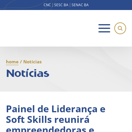
CNC
SESC BA
SENAC BA
home
/
Notícias
Notícias
Painel de Liderança e
Soft Skills reunirá
empreendedoras e