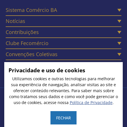
Sistema Comércio BA
Notícias
Contribuições
Clube Fecomércio
Convenções Coletivas
Câmaras
Privacidade e uso de cookies
Contato
Utilizamos cookies e outras tecnologias para melhorar
sua experiência de navegação, analisar visitas ao site e
oferecer conteúdo relevantes. Para saber mais sobre
como tratamos seus dados e como você pode gerenciar o
Copyright © 2026. Todos os Direitos Reservados
uso de cookies, acesse nossa
Política de Privacidade
.
Federação do Comércio de Bens, Serviços e Turismo do Estado
da Bahia | CNPJ: 15.231.533/0001-51
FECHAR