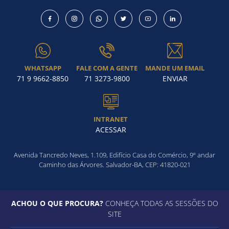
Como utilizar
WHATSAPP
FALE COM A GENTE
MANDE UM EMAIL
71 9 9662-8850
71 3273-9800
ENVIAR
INTRANET
ACESSAR
Avenida Tancredo Neves, 1.109, Edifício Casa do Comércio, 9º andar
Caminho das Árvores. Salvador-BA, CEP: 41820-021
ACHOU O QUE PROCURA?
CONHEÇA TODAS AS SESSÕES DO
SITE