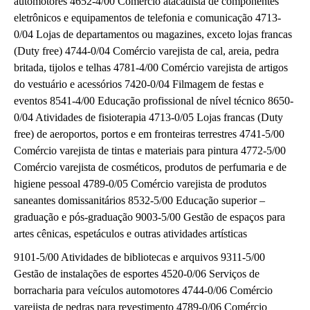
automotores 4652-4/00 Comércio atacadista de componentes
eletrônicos e equipamentos de telefonia e comunicação 4713-
0/04 Lojas de departamentos ou magazines, exceto lojas francas
(Duty free) 4744-0/04 Comércio varejista de cal, areia, pedra
britada, tijolos e telhas 4781-4/00 Comércio varejista de artigos
do vestuário e acessórios 7420-0/04 Filmagem de festas e
eventos 8541-4/00 Educação profissional de nível técnico 8650-
0/04 Atividades de fisioterapia 4713-0/05 Lojas francas (Duty
free) de aeroportos, portos e em fronteiras terrestres 4741-5/00
Comércio varejista de tintas e materiais para pintura 4772-5/00
Comércio varejista de cosméticos, produtos de perfumaria e de
higiene pessoal 4789-0/05 Comércio varejista de produtos
saneantes domissanitários 8532-5/00 Educação superior –
graduação e pós-graduação 9003-5/00 Gestão de espaços para
artes cênicas, espetáculos e outras atividades artísticas
9101-5/00 Atividades de bibliotecas e arquivos 9311-5/00
Gestão de instalações de esportes 4520-0/06 Serviços de
borracharia para veículos automotores 4744-0/06 Comércio
varejista de pedras para revestimento 4789-0/06 Comércio