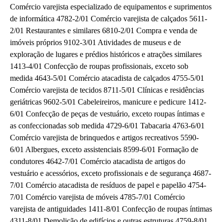
Comércio varejista especializado de equipamentos e suprimentos
de informática 4782-2/01 Comércio varejista de calçados 5611-
2/01 Restaurantes e similares 6810-2/01 Compra e venda de
imóveis próprios 9102-3/01 Atividades de museus e de
exploração de lugares e prédios históricos e atrações similares
1413-4/01 Confecção de roupas profissionais, exceto sob
medida 4643-5/01 Comércio atacadista de calçados 4755-5/01
Como utilizar
Comércio varejista de tecidos 8711-5/01 Clínicas e residências
geriátricas 9602-5/01 Cabeleireiros, manicure e pedicure 1412-
6/01 Confecção de peças de vestuário, exceto roupas íntimas e
as confeccionadas sob medida 4729-6/01 Tabacaria 4763-6/01
Comércio varejista de brinquedos e artigos recreativos 5590-
6/01 Albergues, exceto assistenciais 8599-6/01 Formação de
condutores 4642-7/01 Comércio atacadista de artigos do
vestuário e acessórios, exceto profissionais e de segurança 4687-
7/01 Comércio atacadista de resíduos de papel e papelão 4754-
7/01 Comércio varejista de móveis 4785-7/01 Comércio
varejista de antiguidades 1411-8/01 Confecção de roupas íntimas
4311-8/01 Demolição de edifícios e outras estruturas 4759-8/01