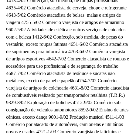
1413-4/02 Confecção, sob medida, de roupas profissionais
4635-4/02 Comércio atacadista de cerveja, chope e refrigerante
4643-5/02 Comércio atacadista de bolsas, malas e artigos de
viagem 4755-5/02 Comercio varejista de artigos de armarinho
9602-5/02 Atividades de estética e outros serviços de cuidados
com a beleza 1412-6/02 Confecção, sob medida, de peças do
vestuário, exceto roupas íntimas 4651-6/02 Comércio atacadista
de suprimentos para informática 4763-6/02 Comércio varejista
de artigos esportivos 4642-7/02 Comércio atacadista de roupas e
acessórios para uso profissional e de segurança do trabalho
4687-7/02 Comércio atacadista de resíduos e sucatas não-
metálicos, exceto de papel e papelão 4754-7/02 Comércio
varejista de artigos de colchoaria 4681-8/02 Comércio atacadista
de combustíveis realizado por transportador retalhista (T.R.R.)
9329-8/02 Exploração de boliches 4512-9/02 Comércio sob
consignação de veículos automotores 8592-9/02 Ensino de artes
cênicas, exceto dança 9001-9/02 Produção musical 4511-1/03
Comércio por atacado de automóveis, camionetas e utilitários
novos e usados 4721-1/03 Comércio varejista de laticínios e