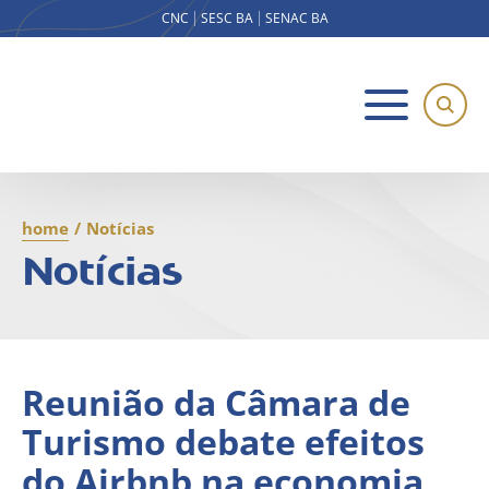
CNC
SESC BA
SENAC BA
home
/
Notícias
Notícias
Reunião da Câmara de
Turismo debate efeitos
do Airbnb na economia