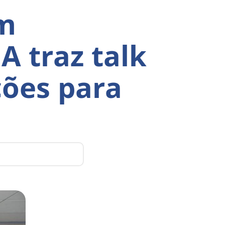
em
 traz talk
ções para