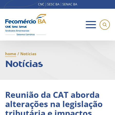
CNC
SESC BA
SENAC BA
home
/
Notícias
Notícias
Reunião da CAT aborda
alterações na legislação
tributária e impactos