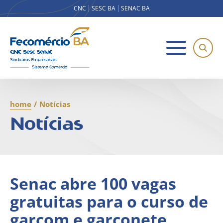
CNC
SESC BA
SENAC BA
home
/
Notícias
Notícias
Senac abre 100 vagas
gratuitas para o curso de
garçom e garçonete