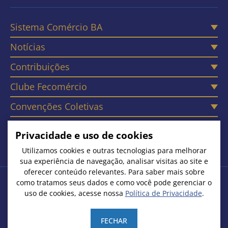
Sistema Comércio BA
Notícias
Contribuições
Clube Fecomércio
Convenções Coletivas
Câmaras
Privacidade e uso de cookies
Contato
Utilizamos cookies e outras tecnologias para melhorar
sua experiência de navegação, analisar visitas ao site e
oferecer conteúdo relevantes. Para saber mais sobre
como tratamos seus dados e como você pode gerenciar o
Copyright © 2026. Todos os Direitos Reservados
uso de cookies, acesse nossa
Política de Privacidade
.
Federação do Comércio de Bens, Serviços e Turismo do Estado
da Bahia | CNPJ: 15.231.533/0001-51
FECHAR