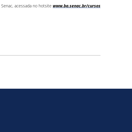
 Senac, acessada no hotsite
www.ba.senac.br/cursos