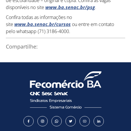
de escolaridade – original e cópia. Confira as vagas
disponíveis no site
www.ba.senac.br/
psg
.
Confira todas as informações no
site
www.ba.senac.br/cursos
ou entre em contato
Como utilizar
pelo
whatsapp
(71) 3186-4000.
Compartilhe: