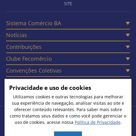
SITE
Sistema Comércio BA
Notícias
Contribuições
Clube Fecomércio
Convenções Coletivas
Câmaras
Privacidade e uso de cookies
Contato
Utilizamos cookies e outras tecnologias para melhorar
sua experiência de navegação, analisar visitas ao site e
oferecer conteúdo relevantes. Para saber mais sobre
como tratamos seus dados e como você pode gerenciar o
Copyright © 2026. Todos os Direitos Reservados
uso de cookies, acesse nossa
Política de Privacidade
.
Federação do Comércio de Bens, Serviços e Turismo do Estado
da Bahia | CNPJ: 15.231.533/0001-51