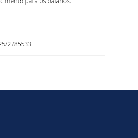
ecimento para os baianos.
025/2785533