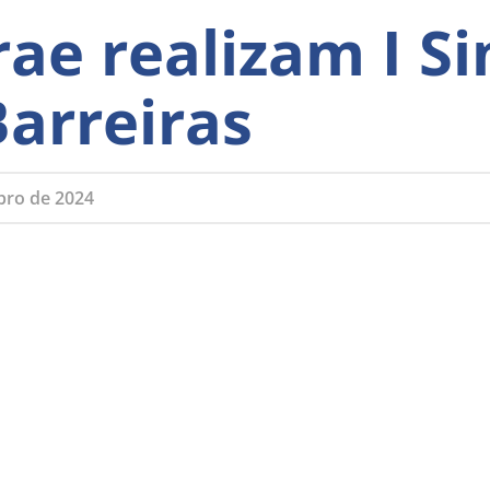
rae realizam I S
arreiras
bro de 2024