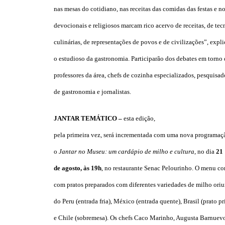
nas mesas do cotidiano, nas receitas das comidas das festas e n
devocionais e religiosos marcam rico acervo de receitas, de tec
culinárias, de representações de povos e de civilizações”, expli
o estudioso da gastronomia. Participarão dos debates em torno
professores da área, chefs de cozinha especializados, pesquisad
de gastronomia e jornalistas.
JANTAR TEMÁTICO –
esta edição,
pela primeira vez, será incrementada com uma nova programaç
o
Jantar no Museu: um cardápio de milho e cultura
, no dia
21
de agosto, às 19h
, no restaurante Senac Pelourinho. O menu co
com pratos preparados com diferentes variedades de milho oriu
do Peru (entrada fria), México (entrada quente), Brasil (prato pr
e Chile (sobremesa). Os chefs Caco Marinho, Augusta Barnuevo