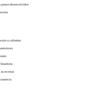
s pratos desenvolvidos
onvites
utir a culinária
anteriores
turais
 brasileira
 as receitas
 comércio