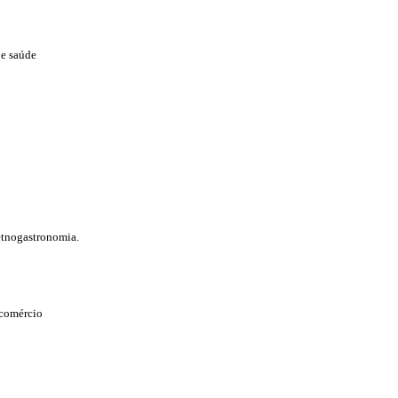
 e saúde
 etnogastronomia.
 comércio