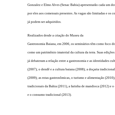
Gonzalez e Elmo Alves (Senac Bahia) apresentarão cada um do
por eles aos comensais presentes. As vagas são limitadas e os c
já podem ser adquiridos.
Realizados desde a criação do Museu da
Gastronomia Baiana, em 2006, os seminários têm como foco disc
como um patrimônio imaterial da cultura da terra. Suas edições 
já debateram a relação entre a gastronomia e as identidades cul
(2007); o dendê e a cultura baiana (2008); a doçaria tradicional
(2009); as rotas gastronômicas, o turismo e alimentação (2010);
tradicionais da Bahia (2011), a farinha de mandioca (2012) e o
e o consumo tradicional (2013).