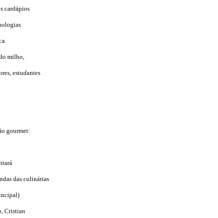
os cardápios
nologias
ca
 do milho,
ores, estudantes
ão gourmet:
ntará
ndas das culinárias
incipal)
, Cristian