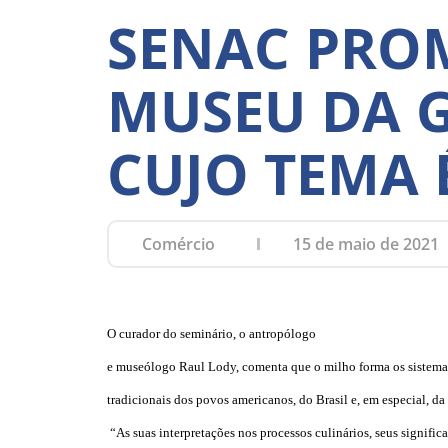
SENAC PROM
MUSEU DA 
CUJO TEMA 
Comércio
15 de maio de 2021
O curador do seminário, o antropólogo
e museólogo Raul Lody, comenta que o milho forma os sistema
tradicionais dos povos americanos, do Brasil e, em especial, da
“As suas interpretações nos processos culinários, seus signific