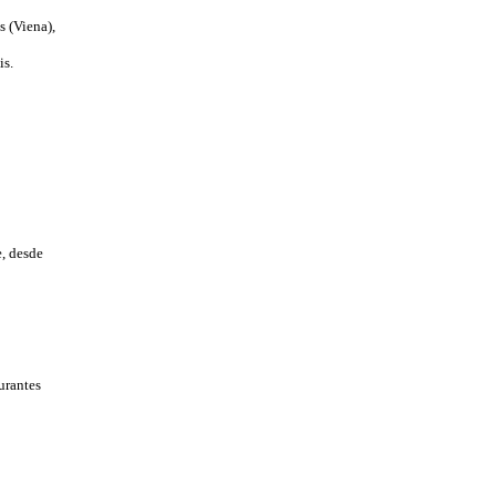
s (Viena),
is.
e, desde
aurantes