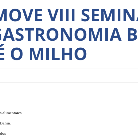
OVE VIII SEMI
GASTRONOMIA B
É O MILHO
s alimentares
 Bahia.
ados